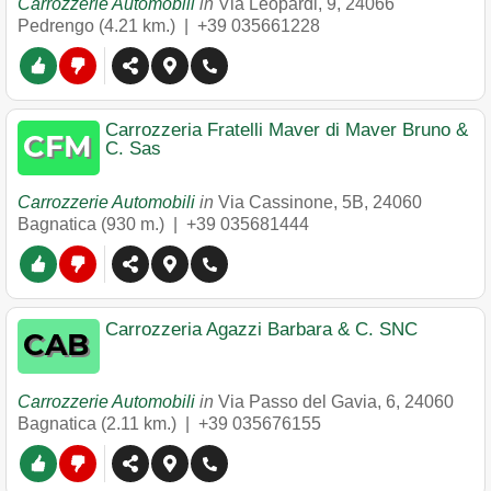
Carrozzerie Automobili
in
Via Leopardi, 9
,
24066
Pedrengo
(4.21 km.) |
+39 035661228
Carrozzeria Fratelli Maver di Maver Bruno &
C. Sas
Carrozzerie Automobili
in
Via Cassinone, 5B
,
24060
Bagnatica
(930 m.) |
+39 035681444
Carrozzeria Agazzi Barbara & C. SNC
Carrozzerie Automobili
in
Via Passo del Gavia, 6
,
24060
Bagnatica
(2.11 km.) |
+39 035676155