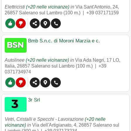
Elettricisti
(+20 nelle vicinanze)
in
Via Sant'Antonio, 24
,
26857
Salerano sul Lambro
(100 m.) |
+39 037171159
Bmb S.n.c. di Moroni Marzia e c.
Autolinee
(+20 nelle vicinanze)
in
Via Ada Negri, 17 LO,
Italia
,
26857
Salerano sul Lambro
(100 m.) |
+39
0371734974
3r Srl
Vetri, Cristalli e Specchi - Lavorazione
(+20 nelle
vicinanze)
in
Via dell'Artigianato, 4
,
26857
Salerano sul
Lambro
(300 m.) |
+39 037173234