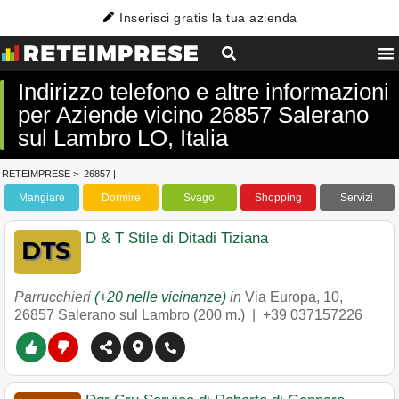
Inserisci gratis la tua azienda
Indirizzo telefono e altre informazioni
per Aziende vicino 26857 Salerano
sul Lambro LO, Italia
RETEIMPRESE
>
26857
|
Mangiare
Dormire
Svago
Shopping
Servizi
D & T Stile di Ditadi Tiziana
Parrucchieri
(+20 nelle vicinanze)
in
Via Europa, 10
,
26857
Salerano sul Lambro
(200 m.) |
+39 037157226