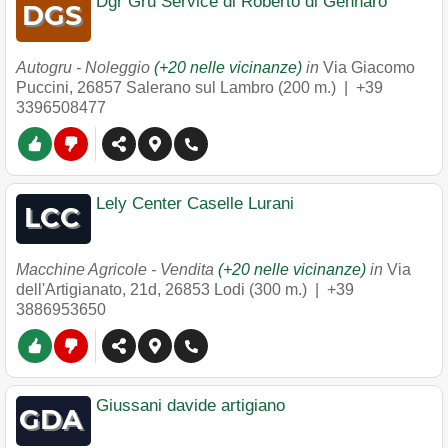
Dgr Gru Service di Roberto di Gennaro
Autogru - Noleggio
(+20 nelle vicinanze)
in
Via Giacomo
Puccini
,
26857
Salerano sul Lambro
(200 m.) |
+39
3396508477
Lely Center Caselle Lurani
Macchine Agricole - Vendita
(+20 nelle vicinanze)
in
Via
dell'Artigianato, 21d
,
26853
Lodi
(300 m.) |
+39
3886953650
Giussani davide artigiano