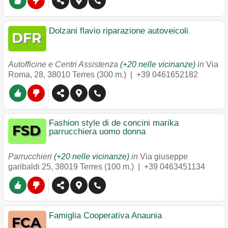
Dolzani flavio riparazione autoveicoli
Autofficine e Centri Assistenza
(+20 nelle vicinanze)
in
Via
Roma, 28
,
38010
Terres
(300 m.) |
+39 0461652182
Fashion style di de concini marika
parrucchiera uomo donna
Parrucchieri
(+20 nelle vicinanze)
in
Via giuseppe
garibaldi 25
,
38019
Terres
(100 m.) |
+39 0463451134
Famiglia Cooperativa Anaunia