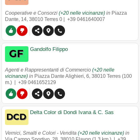
Cooperative e Consorzi
(+20 nelle vicinanze)
in
Piazza
Dante, 14
,
38010
Terres
0 |
+39 0461640007
Gandolfo Filippo
Agenti e Rappresentanti di Commercio
(+20 nelle
vicinanze)
in
Piazza Dante Alighieri, 6
,
38010
Terres
(100
m.) |
+39 0461652129
Delta Color di Dondi Ivana & C. Sas
Vernici, Smalti e Colori - Vendita
(+20 nelle vicinanze)
in
Via Campo Sportivo, 28
,
38010
Flavon
(1.3 km.) |
+39