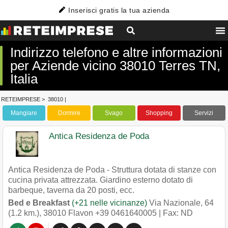
Inserisci gratis la tua azienda
Indirizzo telefono e altre informazioni
per Aziende vicino 38010 Terres TN,
Italia
RETEIMPRESE
>
38010
|
Mangiare
Dormire
Svago
Shopping
Servizi
Antica Residenza de Poda
Antica Residenza de Poda - Struttura dotata di stanze con
cucina privata attrezzata. Giardino esterno dotato di
barbeque, taverna da 20 posti, ecc.
Bed e Breakfast
(+21 nelle vicinanze)
Via Nazionale, 64
(1.2 km.)
,
38010
Flavon
+39 0461640005
| Fax: ND