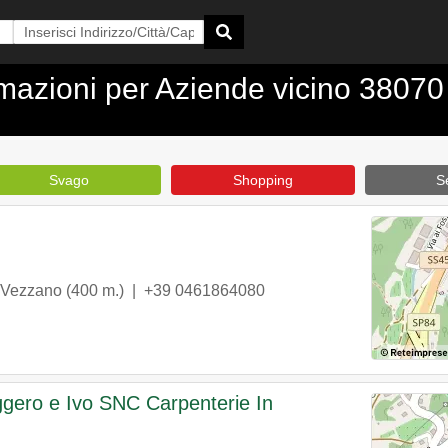
ormazioni per Aziende vicino 38070
Svago
Shopping
Se
Vezzano
(400 m.) |
+39 0461864080
ggero e Ivo SNC Carpenterie In