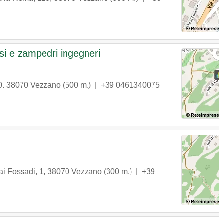
i e zampedri ingegneri
0
,
38070
Vezzano
(500 m.) |
+39 0461340075
ai Fossadi, 1
,
38070
Vezzano
(300 m.) |
+39