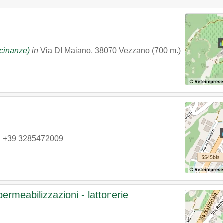
icinanze)
in
Via DI Maiano
,
38070
Vezzano
(700 m.)
|
+39 3285472009
ermeabilizzazioni - lattonerie