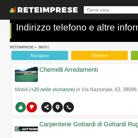
Indirizzo telefono e altre inf
RETEIMPRESE
>
38070
|
Mangiare
Dormire
Chemelli Arredamenti
Mobili
(+20 nelle vicinanze)
in
Via Nazionale, 63
,
38096
Carpenterie Gottardi di Gottardi Ru