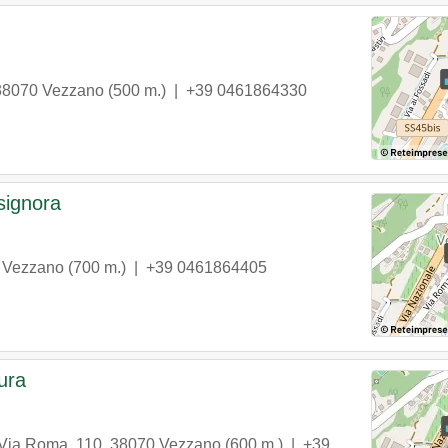
38070
Vezzano
(500 m.) |
+39 0461864330
signora
Vezzano
(700 m.) |
+39 0461864405
ura
Via Roma, 110
,
38070
Vezzano
(600 m.) |
+39