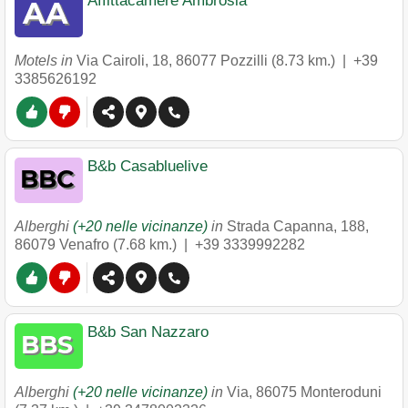
Affittacamere Ambrosia
Motels in
Via Cairoli, 18
,
86077
Pozzilli
(8.73 km.) |
+39
3385626192
B&b Casabluelive
Alberghi
(+20 nelle vicinanze)
in
Strada Capanna, 188
,
86079
Venafro
(7.68 km.) |
+39 3339992282
B&b San Nazzaro
Alberghi
(+20 nelle vicinanze)
in
Via
,
86075
Monteroduni