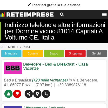
Inserisci gratis la tua azienda
Indirizzo telefono e altre informazioni
per Dormire vicino 81014 Capriati A
Volturno CE, Italia
RETEIMPRESE
>
81014
|
Mangiare
Dormire
Svago
Shopping
Servizi
Belvedere - Bed & Breakfast - Casa
Vacanze
Bed e Breakfast
(+20 nelle vicinanze)
in
Via Belvedere,
41
,
86077
Pozzilli
(7.97 km.) |
+39 3389876118