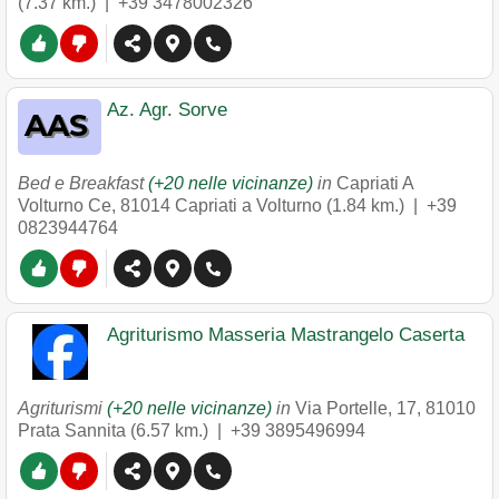
(7.37 km.) |
+39 3478002326
Az. Agr. Sorve
Bed e Breakfast
(+20 nelle vicinanze)
in
Capriati A
Volturno Ce
,
81014
Capriati a Volturno
(1.84 km.) |
+39
0823944764
Agriturismo Masseria Mastrangelo Caserta
Agriturismi
(+20 nelle vicinanze)
in
Via Portelle, 17
,
81010
Prata Sannita
(6.57 km.) |
+39 3895496994