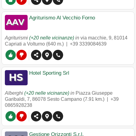
Agriturismo Al Vecchio Forno
Agriturismi
(+20 nelle vicinanze)
in
via macchie, 9
,
81014
Capriati a Volturno
(640 m.) |
+39 3339084639
Hotel Sporting Srl
Alberghi
(+20 nelle vicinanze)
in
Piazza Giuseppe
Garibaldi, 7
,
86078
Sesto Campano
(7.91 km.) |
+39
0865928238
Gestione Orizzonti S.r.l.