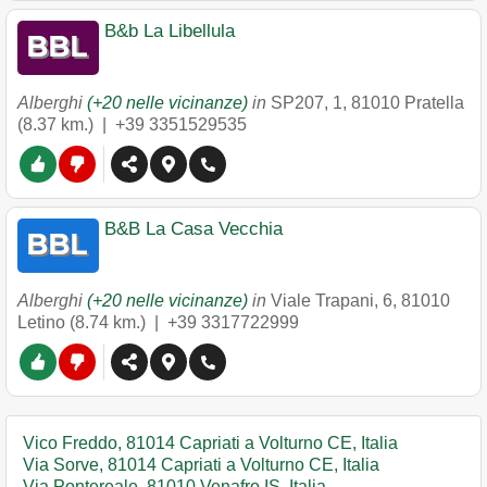
B&b La Libellula
Alberghi
(+20 nelle vicinanze)
in
SP207, 1
,
81010
Pratella
(8.37 km.) |
+39 3351529535
B&B La Casa Vecchia
Alberghi
(+20 nelle vicinanze)
in
Viale Trapani, 6
,
81010
Letino
(8.74 km.) |
+39 3317722999
Vico Freddo, 81014 Capriati a Volturno CE, Italia
Via Sorve, 81014 Capriati a Volturno CE, Italia
Via Pontereale, 81010 Venafro IS, Italia