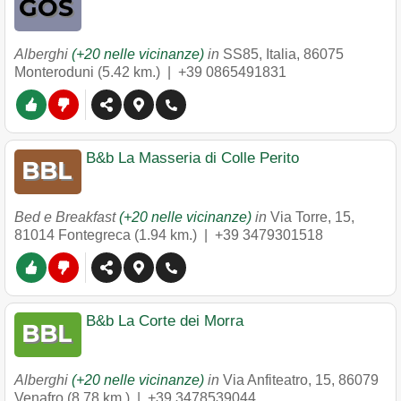
Alberghi
(+20 nelle vicinanze)
in
SS85, Italia
,
86075
Monteroduni
(5.42 km.) |
+39 0865491831
B&b La Masseria di Colle Perito
Bed e Breakfast
(+20 nelle vicinanze)
in
Via Torre, 15
,
81014
Fontegreca
(1.94 km.) |
+39 3479301518
B&b La Corte dei Morra
Alberghi
(+20 nelle vicinanze)
in
Via Anfiteatro, 15
,
86079
Venafro
(8.78 km.) |
+39 3478539044