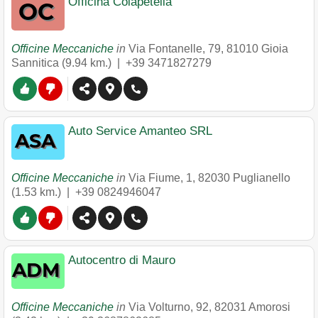
Officina Colapetella
Officine Meccaniche
in
Via Fontanelle, 79
,
81010
Gioia
Sannitica
(9.94 km.) |
+39 3471827279
Auto Service Amanteo SRL
Officine Meccaniche
in
Via Fiume, 1
,
82030
Puglianello
(1.53 km.) |
+39 0824946047
Autocentro di Mauro
Officine Meccaniche
in
Via Volturno, 92
,
82031
Amorosi