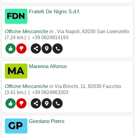
Fratelli De Nigris S.d.f.
Officine Meccaniche
in
, Via Napoli
,
82030
San Lorenzello
(7.24 km.) |
+39 0824814193
Marenna Alfonso
Officine Meccaniche
in
Via Brinchi, 11
,
82030
Faicchio
(3.41 km.) |
+39 0824863203
Giordano Pietro