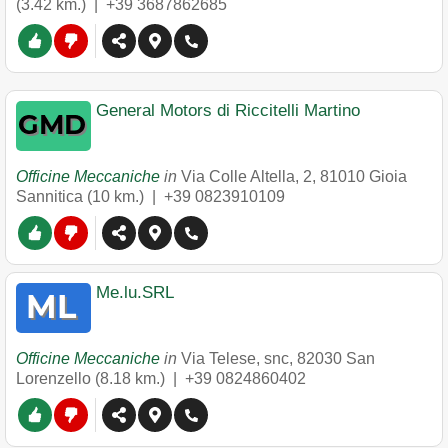
(3.42 km.) |
+39 3687862685
General Motors di Riccitelli Martino
Officine Meccaniche
in
Via Colle Altella, 2
,
81010
Gioia
Sannitica
(10 km.) |
+39 0823910109
Me.lu.SRL
Officine Meccaniche
in
Via Telese, snc
,
82030
San
Lorenzello
(8.18 km.) |
+39 0824860402