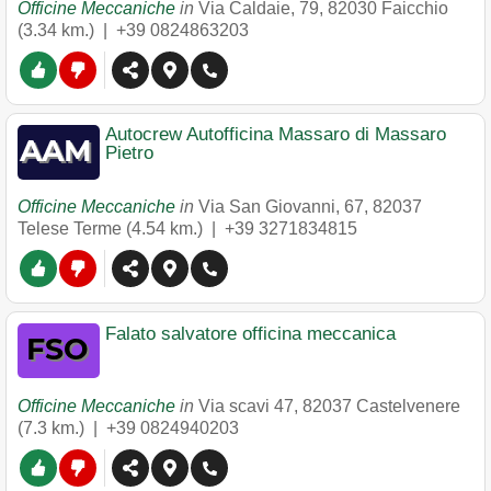
Officine Meccaniche
in
Via Caldaie, 79
,
82030
Faicchio
(3.34 km.) |
+39 0824863203
Autocrew Autofficina Massaro di Massaro
Pietro
Officine Meccaniche
in
Via San Giovanni, 67
,
82037
Telese Terme
(4.54 km.) |
+39 3271834815
Falato salvatore officina meccanica
Officine Meccaniche
in
Via scavi 47
,
82037
Castelvenere
(7.3 km.) |
+39 0824940203