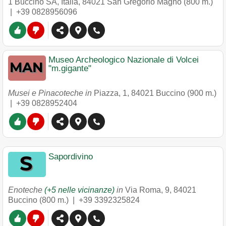
1 Buccino SA, Italia
,
84021
San Gregorio Magno
(800 m.)
|
+39 0828956096
Museo Archeologico Nazionale di Volcei
"m.gigante"
Musei e Pinacoteche in
Piazza, 1
,
84021
Buccino
(900 m.)
|
+39 0828952404
Sapordivino
Enoteche
(+5 nelle vicinanze)
in
Via Roma, 9
,
84021
Buccino
(800 m.) |
+39 3392325824