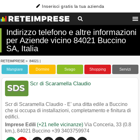
Inserisci gratis la tua azienda
Indirizzo telefono e altre informazioni
per Aziende vicino 84021 Buccino
SA, Italia
RETEIMPRESE
>
84021
|
Mangiare
Dormire
Svago
Shopping
Servizi
Scr di Scaramella Claudio
Scr di Scaramella Claudio - E' una ditta edile a Buccino
che si occupa di installazioni, completamento e finitura di
edifici.
Imprese Edili
(+21 nelle vicinanze)
Via Conceria, 33 (0.8
km.)
,
84021
Buccino
+39 3403759974