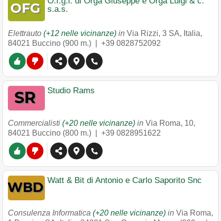
O.f.g.l. di Orga Giuseppe e Orga Luigi & c.
s.a.s.
Elettrauto
(+12 nelle vicinanze)
in
Via Rizzi, 3 SA, Italia
,
84021
Buccino
(900 m.) |
+39 0828752092
Studio Rams
Commercialisti
(+20 nelle vicinanze)
in
Via Roma, 10
,
84021
Buccino
(800 m.) |
+39 0828951622
Watt & Bit di Antonio e Carlo Saporito Snc
Consulenza Informatica
(+20 nelle vicinanze)
in
Via Roma,