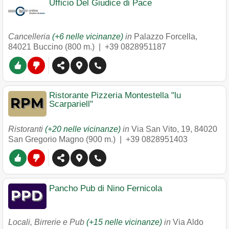
Ufficio Del Giudice di Pace
Cancelleria
(+6 nelle vicinanze)
in
Palazzo Forcella
,
84021
Buccino
(800 m.) |
+39 0828951187
Ristorante Pizzeria Montestella "lu
Scarpariell"
Ristoranti
(+20 nelle vicinanze)
in
Via San Vito, 19
,
84020
San Gregorio Magno
(900 m.) |
+39 0828951403
Pancho Pub di Nino Fernicola
Locali, Birrerie e Pub
(+15 nelle vicinanze)
in
Via Aldo