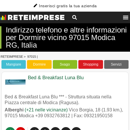
Inserisci gratis la tua azienda
Indirizzo telefono e altre informazioni
per Dormire vicino 97015 Modica
RG, Italia
RETEIMPRESE
>
97015
|
Mangiare
Dormire
Svago
Shopping
Servizi
Bed & Breakfast Luna Blu
Bed & Breakfast Luna Blu *** - Struttura situata nella
Piazza centrale di Modica (Ragusa).
Alberghi
(+21 nelle vicinanze)
Vico Borgia, 18 (1.93 km.)
,
97015
Modica
+39 0932763812
| Fax: 09321950158