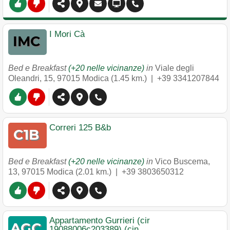
I Mori Cà
Bed e Breakfast
(+20 nelle vicinanze)
in
Viale degli
Oleandri, 15
,
97015
Modica
(1.45 km.) |
+39 3341207844
Correri 125 B&b
Bed e Breakfast
(+20 nelle vicinanze)
in
Vico Buscema,
13
,
97015
Modica
(2.01 km.) |
+39 3803650312
Appartamento Gurrieri (cir
19088006c203389) (cin