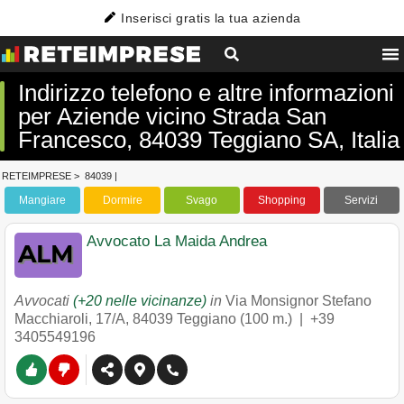
Inserisci gratis la tua azienda
Indirizzo telefono e altre informazioni
per Aziende vicino Strada San
Francesco, 84039 Teggiano SA, Italia
RETEIMPRESE
>
84039
|
Mangiare
Dormire
Svago
Shopping
Servizi
Avvocato La Maida Andrea
Avvocati
(+20 nelle vicinanze)
in
Via Monsignor Stefano
Macchiaroli, 17/A
,
84039
Teggiano
(100 m.) |
+39
3405549196