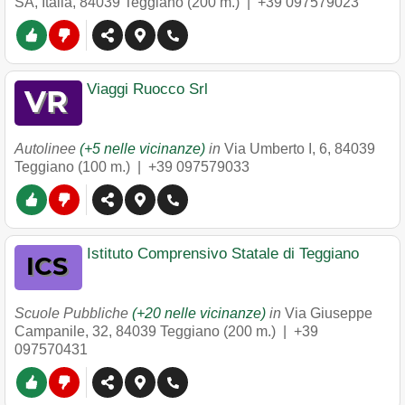
SA, Italia
,
84039
Teggiano
(200 m.) |
+39 097579023
Viaggi Ruocco Srl
Autolinee
(+5 nelle vicinanze)
in
Via Umberto I, 6
,
84039
Teggiano
(100 m.) |
+39 097579033
Istituto Comprensivo Statale di Teggiano
Scuole Pubbliche
(+20 nelle vicinanze)
in
Via Giuseppe
Campanile, 32
,
84039
Teggiano
(200 m.) |
+39
097570431