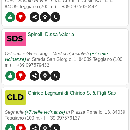
Licei - Scuole Private in
Via Corpo di Cristo SA, Italia
,
84039
Teggiano
(200 m.) |
+39 0975030442
Spinelli D.ssa Valeria
Ostetrici e Ginecologi - Medici Specialisti
(+7 nelle
vicinanze)
in
Strada San Giorgio, 1
,
84039
Teggiano
(100
m.) |
+39 097579432
Chirico Legnami di Chirico S. & Figli Sas
Segherie
(+7 nelle vicinanze)
in
Piazza Portello, 13
,
84039
Teggiano
(100 m.) |
+39 097579137