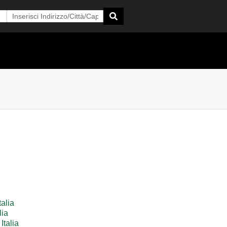
talia
lia
Italia