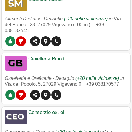
Alimenti Dietetici - Dettaglio
(+20 nelle vicinanze)
in
Via
del Popolo, 28
,
27029
Vigevano
(100 m.) |
+39
038182545
Gioielleria Binotti
Gioiellerie e Oreficerie - Dettaglio
(+20 nelle vicinanze)
in
Via del Popolo, 5
,
27029
Vigevano
0 |
+39 038170577
Consorzio ex. ol.
Cooperative e Consorzi
(+20 nelle vicinanze)
in
Via