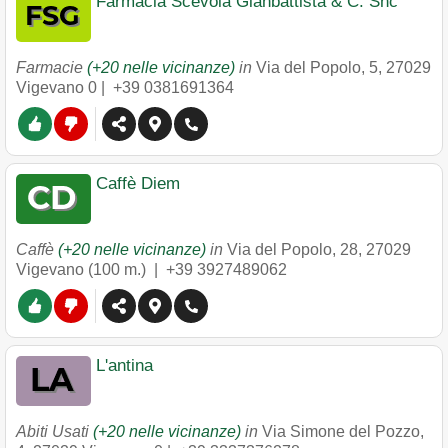
Farmacia Scevola Gianbattista & C. Snc
Farmacie
(+20 nelle vicinanze)
in
Via del Popolo, 5
,
27029
Vigevano
0 |
+39 0381691364
Caffè Diem
Caffè
(+20 nelle vicinanze)
in
Via del Popolo, 28
,
27029
Vigevano
(100 m.) |
+39 3927489062
L'antina
Abiti Usati
(+20 nelle vicinanze)
in
Via Simone del Pozzo,