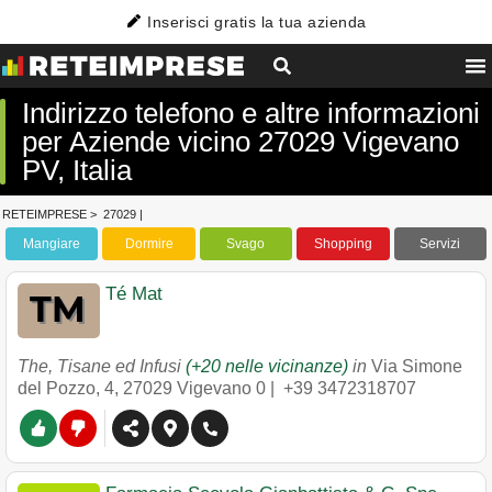
Inserisci gratis la tua azienda
Indirizzo telefono e altre informazioni
per Aziende vicino 27029 Vigevano
PV, Italia
RETEIMPRESE
>
27029
|
Mangiare
Dormire
Svago
Shopping
Servizi
Té Mat
The, Tisane ed Infusi
(+20 nelle vicinanze)
in
Via Simone
del Pozzo, 4
,
27029
Vigevano
0 |
+39 3472318707