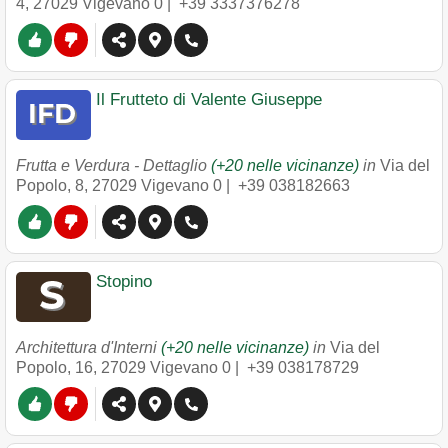
4
,
27029
Vigevano
0 |
+39 3337376278
Il Frutteto di Valente Giuseppe
Frutta e Verdura - Dettaglio
(+20 nelle vicinanze)
in
Via del
Popolo, 8
,
27029
Vigevano
0 |
+39 038182663
Stopino
Architettura d'Interni
(+20 nelle vicinanze)
in
Via del
Popolo, 16
,
27029
Vigevano
0 |
+39 038178729