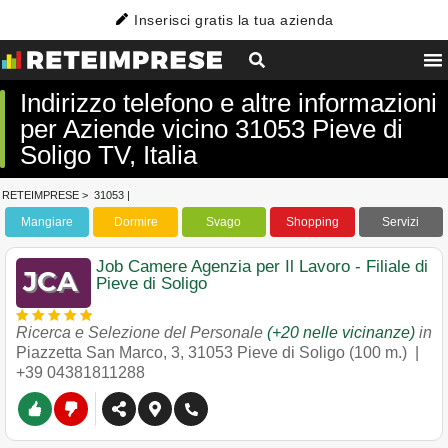
Inserisci gratis la tua azienda
Indirizzo telefono e altre informazioni
per Aziende vicino 31053 Pieve di
Soligo TV, Italia
RETEIMPRESE
>
31053
|
Mangiare
Dormire
Svago
Shopping
Servizi
Job Camere Agenzia per Il Lavoro - Filiale di
Pieve di Soligo
Ricerca e Selezione del Personale
(+20 nelle vicinanze)
in
Piazzetta San Marco, 3
,
31053
Pieve di Soligo
(100 m.) |
+39 04381811288