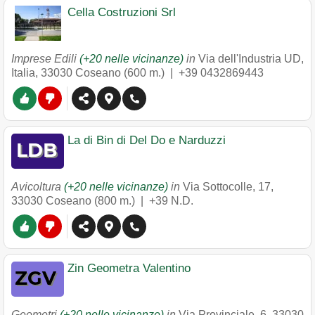
Cella Costruzioni Srl
Imprese Edili
(+20 nelle vicinanze)
in
Via dell'Industria UD,
Italia
,
33030
Coseano
(600 m.) |
+39 0432869443
La di Bin di Del Do e Narduzzi
Avicoltura
(+20 nelle vicinanze)
in
Via Sottocolle, 17
,
33030
Coseano
(800 m.) |
+39 N.D.
Zin Geometra Valentino
Geometri
(+20 nelle vicinanze)
in
Via Provinciale, 6
,
33030