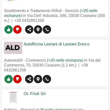
Smaltimento e Trattamento Rifiuti - Servizio
(+20 nelle
vicinanze)
in
Via Dell' Industria, 346
,
33030
Coseano
(300
m.) |
+39 0432861269
Autofficina Lestani di Lestani Enrico
Automobili - Commercio
(+20 nelle vicinanze)
in
Via del
Commercio, 70
,
33030
Coseano
(1.1 km.) |
+39
0432861356
Oc Friuli Srl
Edilizia - Materiali
(+20 nelle vicinanze)
in
Via