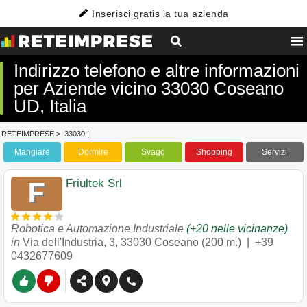
Inserisci gratis la tua azienda
Indirizzo telefono e altre informazioni
per Aziende vicino 33030 Coseano
UD, Italia
RETEIMPRESE
>
33030
|
Mangiare
Dormire
Svago
Shopping
Servizi
Friultek Srl
Robotica e Automazione Industriale
(+20 nelle vicinanze)
in
Via dell'Industria, 3
,
33030
Coseano
(200 m.) |
+39
0432677609