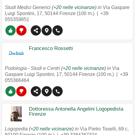
Studi Medici Generici
(+20 nelle vicinanze)
in
Via Gaspare
Luigi Spontini, 17
,
50144
Firenze
(100 m.) |
+39
055359851
Francesco Rossetti
Podologia - Studi e Centri
(+20 nelle vicinanze)
in
Via
Gaspare Luigi Spontini, 17
,
50144
Firenze
(100 m.) |
+39
055366464
Dottoressa Antonella Angelini Logopedista
Firenze
Logopedia
(+20 nelle vicinanze)
in
Via Pietro Toselli, 69 c
,
50100
Firenze
(100 m.) |
+39 3384767324