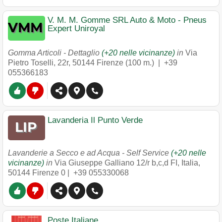
V. M. M. Gomme SRL Auto & Moto - Pneus
Expert Uniroyal
Gomma Articoli - Dettaglio
(+20 nelle vicinanze)
in
Via
Pietro Toselli, 22r
,
50144
Firenze
(100 m.) |
+39
055366183
Lavanderia Il Punto Verde
Lavanderie a Secco e ad Acqua - Self Service
(+20 nelle
vicinanze)
in
Via Giuseppe Galliano 12/r b,c,d FI, Italia
,
50144
Firenze
0 |
+39 055330068
Poste Italiane