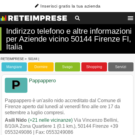
Inserisci gratis la tua azienda
Indirizzo telefono e altre informazioni
per Aziende vicino 50144 Firenze FI,
Italia
RETEIMPRESE
>
50144
|
Mangiare
Dormire
Svago
Shopping
Servizi
Pappappero
Pappappero è un'asilo nido accreditato dal Comune di
Firenze aperto dal lunedì al venerdì fino alle ore 17 da
settembre a luglio compresi.
Asili Nido
(+21 nelle vicinanze)
Via Vincenzo Bellini,
8/10/A Zona Quartiere 1 (0.1 km.)
,
50144
Firenze
+39
0553249086
| Fax: 0553249086