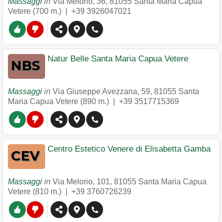
Massaggi
in
Via Melorio, 36
,
81055
Santa Maria Capua
Vetere
(700 m.) |
+39 3926047021
Natur Belle Santa Maria Capua Vetere
Massaggi
in
Via Giuseppe Avezzana, 59
,
81055
Santa
Maria Capua Vetere
(890 m.) |
+39 3517715369
Centro Estetico Venere di Elisabetta Gamba
Massaggi
in
Via Melorio, 101
,
81055
Santa Maria Capua
Vetere
(810 m.) |
+39 3760726239