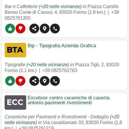
Bar e Caffetterie
(+20 nelle vicinanze)
in
Piazza Camillo
Benso Conte di Cavour, 4
,
83020
Forino
(1.8 km.) |
+39
0825761355
Bip - Tipografia Azienda Grafica
Tipografie
(+20 nelle vicinanze)
in
Piazza Tigli, 2
,
83020
Forino
(2.1 km.) |
+39 0825762763
Excelsior centro ceramiche di caserta
antonio pavimenti rivestimenti
Ceramiche per Pavimenti e Rivestimenti - Dettaglio
(+20
nelle vicinanze)
in
Via casaldamato 33
,
83020
Forino
(1.8
km.) |
+39 0825761219