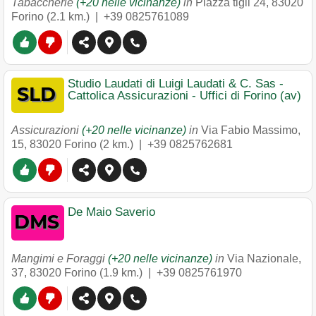
Tabaccherie
(+20 nelle vicinanze)
in
Piazza tigli 24
,
83020
Forino
(2.1 km.) |
+39 0825761089
Studio Laudati di Luigi Laudati & C. Sas -
Cattolica Assicurazioni - Uffici di Forino (av)
Assicurazioni
(+20 nelle vicinanze)
in
Via Fabio Massimo,
15
,
83020
Forino
(2 km.) |
+39 0825762681
De Maio Saverio
Mangimi e Foraggi
(+20 nelle vicinanze)
in
Via Nazionale,
37
,
83020
Forino
(1.9 km.) |
+39 0825761970