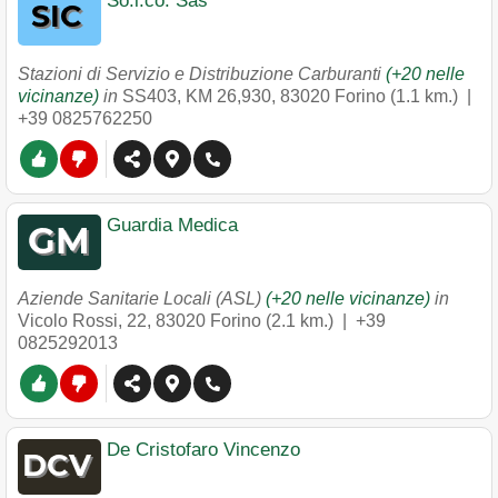
So.i.co. Sas
Stazioni di Servizio e Distribuzione Carburanti
(+20 nelle
vicinanze)
in
SS403, KM 26,930
,
83020
Forino
(1.1 km.) |
+39 0825762250
Guardia Medica
Aziende Sanitarie Locali (ASL)
(+20 nelle vicinanze)
in
Vicolo Rossi, 22
,
83020
Forino
(2.1 km.) |
+39
0825292013
De Cristofaro Vincenzo