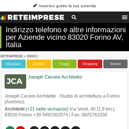
Inserisci gratis la tua azienda
Indirizzo telefono e altre informazioni
per Aziende vicino 83020 Forino AV,
Italia
RETEIMPRESE
>
83020
|
Mangiare
Dormire
Svago
Shopping
Servizi
Joseph Cecere Architetto
Joseph Cecere Architetto - Studio di architettura a Forino
(Avellino).
Architetti
(+21 nelle vicinanze)
Via Verdi, 40 (1.9 km.)
,
83020
Forino
+39 3491563574
| Fax: 0825761030