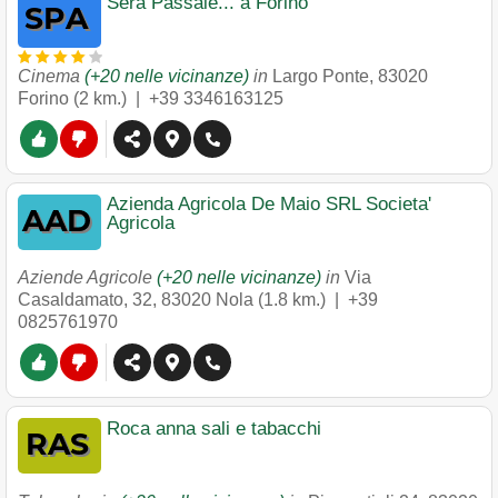
Sera Passaie... a Forino
Cinema
(+20 nelle vicinanze)
in
Largo Ponte
,
83020
Forino
(2 km.) |
+39 3346163125
Azienda Agricola De Maio SRL Societa'
Agricola
Aziende Agricole
(+20 nelle vicinanze)
in
Via
Casaldamato, 32
,
83020
Nola
(1.8 km.) |
+39
0825761970
Roca anna sali e tabacchi