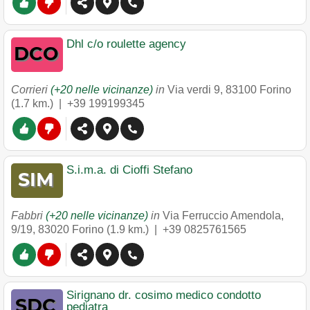
Dhl c/o roulette agency
Corrieri
(+20 nelle vicinanze)
in
Via verdi 9
,
83100
Forino
(1.7 km.) |
+39 199199345
S.i.m.a. di Cioffi Stefano
Fabbri
(+20 nelle vicinanze)
in
Via Ferruccio Amendola,
9/19
,
83020
Forino
(1.9 km.) |
+39 0825761565
Sirignano dr. cosimo medico condotto
pediatra