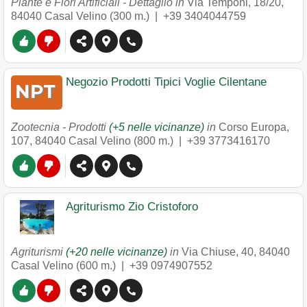
Piante e Fiori Artificiali - Dettaglio in
Via Temponi, 18/20
,
84040
Casal Velino
(300 m.) |
+39 3404044759
Negozio Prodotti Tipici Voglie Cilentane
Zootecnia - Prodotti
(+5 nelle vicinanze)
in
Corso Europa,
107
,
84040
Casal Velino
(800 m.) |
+39 3773416170
Agriturismo Zio Cristoforo
Agriturismi
(+20 nelle vicinanze)
in
Via Chiuse, 40
,
84040
Casal Velino
(600 m.) |
+39 0974907552