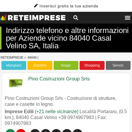
Inserisci gratis la tua azienda
Indirizzo telefono e altre informazioni
per Aziende vicino 84040 Casal
Velino SA, Italia
RETEIMPRESE
>
84040
|
Mangiare
Dormire
Svago
Shopping
Servizi
Pino Costruzioni Group Srls
Pino Costruzioni Group Srls - Costruzione di strutture,
case e casette in legno.
Imprese Edili
(+21 nelle vicinanze)
Località Portararo, (0.5
km.)
,
84040
Casal Velino
+39 0974907983
| Fax:
0974907983