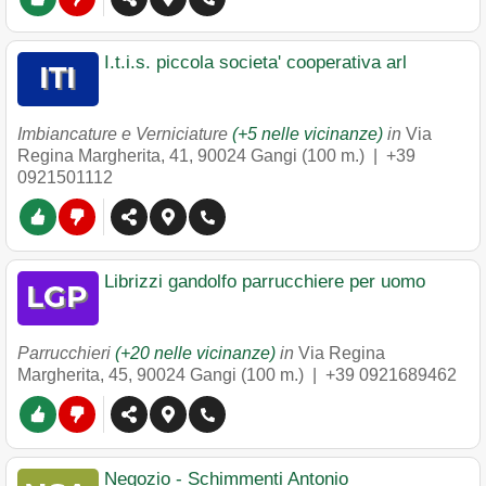
I.t.i.s. piccola societa' cooperativa arl
Imbiancature e Verniciature
(+5 nelle vicinanze)
in
Via
Regina Margherita, 41
,
90024
Gangi
(100 m.) |
+39
0921501112
Librizzi gandolfo parrucchiere per uomo
Parrucchieri
(+20 nelle vicinanze)
in
Via Regina
Margherita, 45
,
90024
Gangi
(100 m.) |
+39 0921689462
Negozio - Schimmenti Antonio