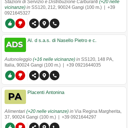
Stazioni di Servizio e Distribuzione Carburanti
(+20 nelle
vicinanze)
in
SS120, 212
,
90024
Gangi
(100 m.) |
+39
0921645327
Al. d s.a.s. di Nasello Pietro e c.
Autonoleggio
(+16 nelle vicinanze)
in
SS120, 148 PA,
Italia
,
90024
Gangi
(100 m.) |
+39 0921644035
Placenti Antonina
Alimentari
(+20 nelle vicinanze)
in
Via Regina Margherita,
37
,
90024
Gangi
(100 m.) |
+39 0921644297