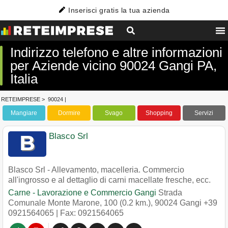
Inserisci gratis la tua azienda
Indirizzo telefono e altre informazioni
per Aziende vicino 90024 Gangi PA,
Italia
RETEIMPRESE
>
90024
|
Mangiare
Dormire
Svago
Shopping
Servizi
Blasco Srl
Blasco Srl - Allevamento, macelleria. Commercio
all'ingrosso e al dettaglio di carni macellate fresche, ecc.
Carne - Lavorazione e Commercio Gangi
Strada
Comunale Monte Marone, 100 (0.2 km.)
,
90024
Gangi
+39
0921564065
| Fax: 0921564065