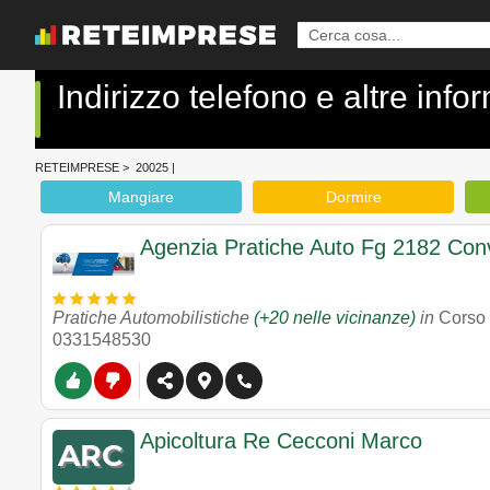
Indirizzo telefono e altre in
RETEIMPRESE
>
20025
|
Mangiare
Dormire
Agenzia Pratiche Auto Fg 2182 Con
Pratiche Automobilistiche
(+20 nelle vicinanze)
in
Corso
0331548530
Apicoltura Re Cecconi Marco