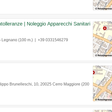
tolleranze | Noleggio Apparecchi Sanitari
5
Legnano
(100 m.) |
+39 0331546279
lippo Brunelleschi, 10
,
20025
Cerro Maggiore
(200