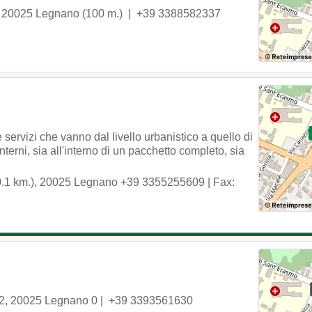
,
20025
Legnano
(100 m.) |
+39 3388582337
ervizi che vanno dal livello urbanistico a quello di
interni, sia all'interno di un pacchetto completo, sia
.1 km.)
,
20025
Legnano
+39 3355255609
| Fax:
2
,
20025
Legnano
0 |
+39 3393561630