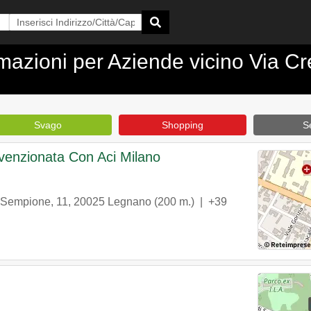
formazioni per Aziende vicino Via 
Svago
Shopping
Se
venzionata Con Aci Milano
 Sempione, 11
,
20025
Legnano
(200 m.) |
+39