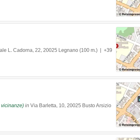
ale L. Cadorna, 22
,
20025
Legnano
(100 m.) |
+39
 vicinanze)
in
Via Barletta, 10
,
20025
Busto Arsizio