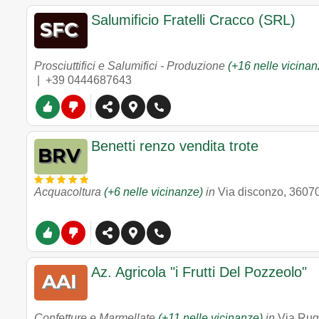
Salumificio Fratelli Cracco (SRL)
Prosciuttifici e Salumifici - Produzione
(+16 nelle vicinan
|
+39 0444687643
Benetti renzo vendita trote
Acquacoltura
(+6 nelle vicinanze)
in
Via disconzo
,
3607
Az. Agricola "i Frutti Del Pozzeolo"
Confetture e Marmellate
(+11 nelle vicinanze)
in
Via Rugo