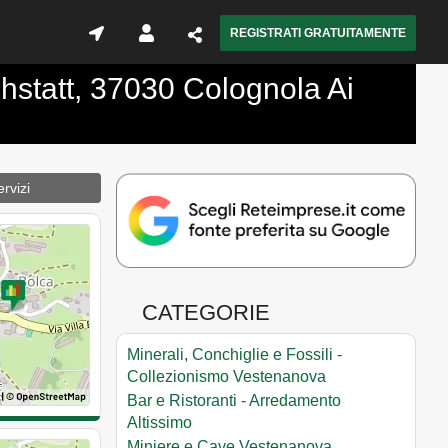
REGISTRATI GRATUITAMENTE
ichstatt, 37030 Colognola Ai
rvizi
CATEGORIE
Minerali, Conchiglie e Fossili -
Collezionismo Vestenanova
Bar e Ristoranti - Arredamento
Altissimo
Miniere e Cave Vestenanova