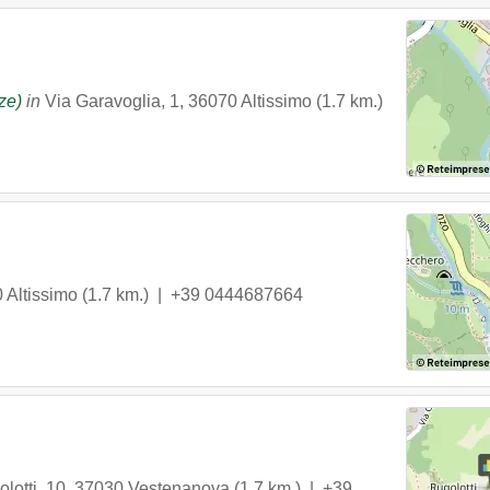
ze)
in
Via Garavoglia, 1
,
36070
Altissimo
(1.7 km.)
0
Altissimo
(1.7 km.) |
+39 0444687664
lotti, 10
,
37030
Vestenanova
(1.7 km.) |
+39