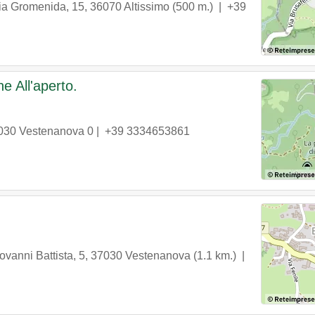
ia Gromenida, 15
,
36070
Altissimo
(500 m.) |
+39
e All'aperto.
030
Vestenanova
0 |
+39 3334653861
ovanni Battista, 5
,
37030
Vestenanova
(1.1 km.) |