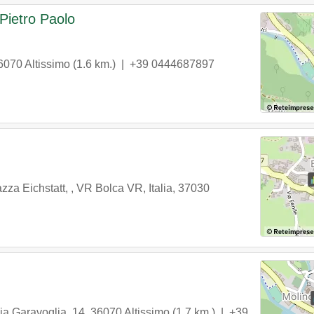
 Pietro Paolo
6070
Altissimo
(1.6 km.) |
+39 0444687897
azza Eichstatt, , VR Bolca VR, Italia
,
37030
ia Garavoglia, 14
,
36070
Altissimo
(1.7 km.) |
+39