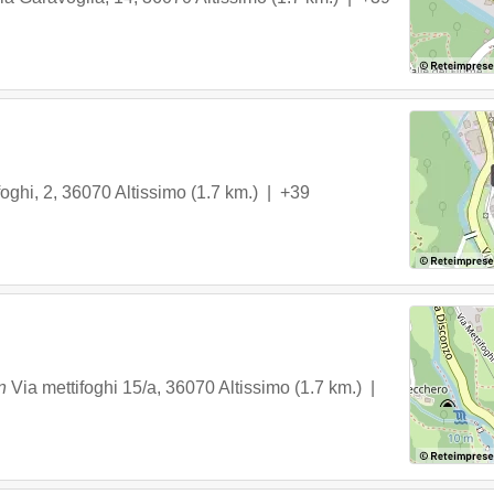
foghi, 2
,
36070
Altissimo
(1.7 km.) |
+39
n
Via mettifoghi 15/a
,
36070
Altissimo
(1.7 km.) |