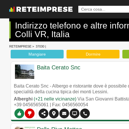
Indirizzo telefono e altre inf
Colli VR, Italia
RETEIMPRESE
>
37030
|
Mangiare
Dormire
Baita Cerato Snc
Baita Cerato Snc - Albergo e ristorante dove è possibile d
specialità della cucina tipica dei monti Lessini.
Alberghi
(+21 nelle vicinanze)
Via San Giovanni Battista
+39 0456565061
| Fax: 0456560054