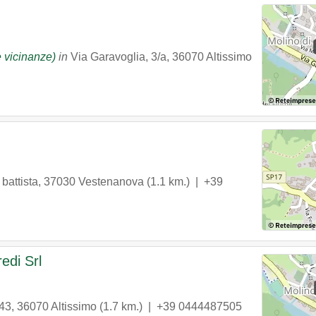
e vicinanze)
in
Via Garavoglia, 3/a
,
36070
Altissimo
 battista
,
37030
Vestenanova
(1.1 km.) |
+39
edi Srl
 43
,
36070
Altissimo
(1.7 km.) |
+39 0444487505