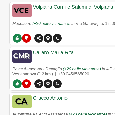
Volpiana Carni e Salumi di Volpiana
Macellerie
(+20 nelle vicinanze)
in
Via Garavoglia, 18
,
3
Caliaro Maria Rita
Paste Alimentari - Dettaglio
(+20 nelle vicinanze)
in
4 Pi
Vestenanova
(1.2 km.) |
+39 0456565020
Cracco Antonio
Autofficine e Centri Assistenza
(+20 nelle vicinanze)
in
V