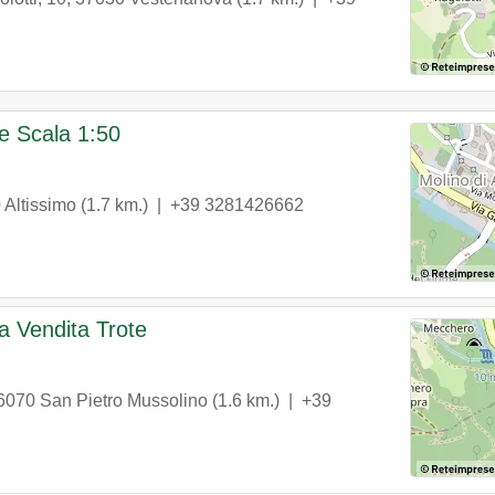
le Scala 1:50
0
Altissimo
(1.7 km.) |
+39 3281426662
a Vendita Trote
6070
San Pietro Mussolino
(1.6 km.) |
+39