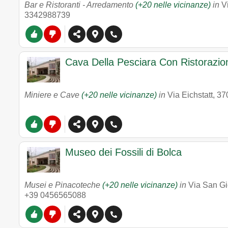
Bar e Ristoranti - Arredamento
(+20 nelle vicinanze)
in
V
3342988739
Cava Della Pesciara Con Ristorazion
Miniere e Cave
(+20 nelle vicinanze)
in
Via Eichstatt
,
37
Museo dei Fossili di Bolca
Musei e Pinacoteche
(+20 nelle vicinanze)
in
Via San Gi
+39 0456565088