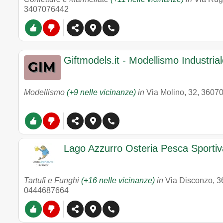
3407076442
Giftmodels.it - Modellismo Industria
Modellismo
(+9 nelle vicinanze)
in
Via Molino, 32
,
3607
Lago Azzurro Osteria Pesca Sportiv
Tartufi e Funghi
(+16 nelle vicinanze)
in
Via Disconzo
,
3
0444687664