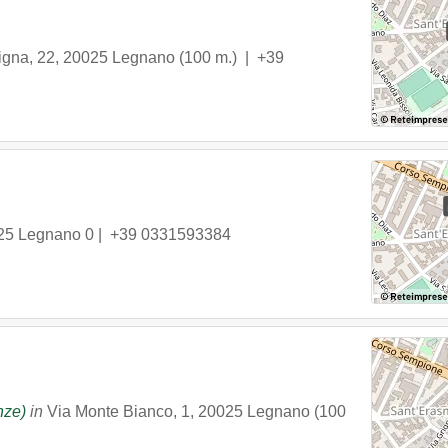
igna, 22
,
20025
Legnano
(100 m.) |
+39
25
Legnano
0 |
+39 0331593384
nze)
in
Via Monte Bianco, 1
,
20025
Legnano
(100