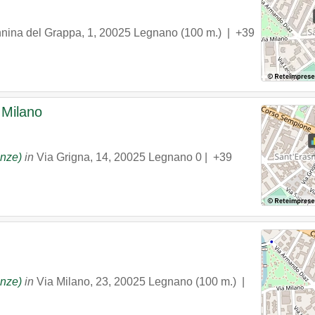
nina del Grappa, 1
,
20025
Legnano
(100 m.) |
+39
 Milano
anze)
in
Via Grigna, 14
,
20025
Legnano
0 |
+39
anze)
in
Via Milano, 23
,
20025
Legnano
(100 m.) |