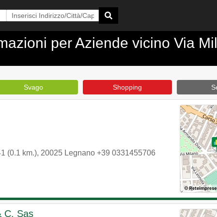
ormazioni per Aziende vicino Via M
Svago
Shopping
Se
1 (0.1 km.)
,
20025
Legnano
+39 0331455706
& C. Sas