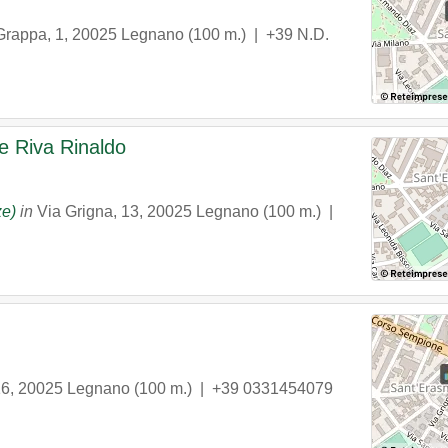
Grappa, 1
,
20025
Legnano
(100 m.) |
+39 N.D.
 e Riva Rinaldo
ze)
in
Via Grigna, 13
,
20025
Legnano
(100 m.) |
16
,
20025
Legnano
(100 m.) |
+39 0331454079