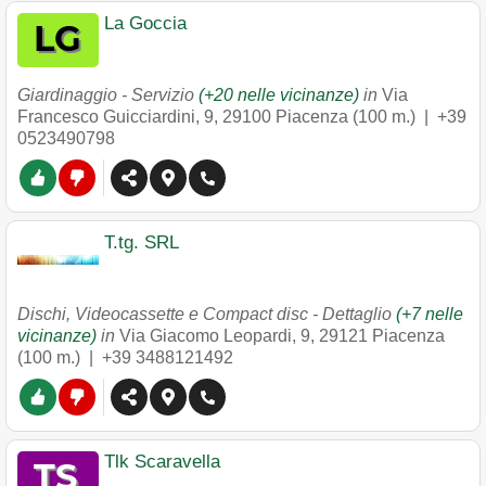
La Goccia
Giardinaggio - Servizio
(+20 nelle vicinanze)
in
Via
Francesco Guicciardini, 9
,
29100
Piacenza
(100 m.) |
+39
0523490798
T.tg. SRL
Dischi, Videocassette e Compact disc - Dettaglio
(+7 nelle
vicinanze)
in
Via Giacomo Leopardi, 9
,
29121
Piacenza
(100 m.) |
+39 3488121492
Tlk Scaravella