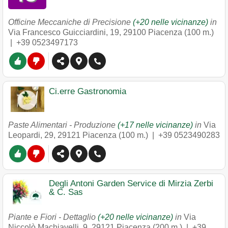
Officine Meccaniche di Precisione
(+20 nelle vicinanze)
in
Via Francesco Guicciardini, 19
,
29100
Piacenza
(100 m.)
|
+39 0523497173
Ci.erre Gastronomia
Paste Alimentari - Produzione
(+17 nelle vicinanze)
in
Via
Leopardi, 29
,
29121
Piacenza
(100 m.) |
+39 0523490283
Degli Antoni Garden Service di Mirzia Zerbi
& C. Sas
Piante e Fiori - Dettaglio
(+20 nelle vicinanze)
in
Via
Niccolò Machiavelli, 9
,
29121
Piacenza
(200 m.) |
+39