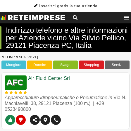
Inserisci gratis la tua azienda
Indirizzo telefono e altre informazioni
per Aziende vicino Via Silvio Pellico,
29121 Piacenza PC, Italia
RETEIMPRESE
>
29121
|
Mangiare
Dormire
Svago
Shopping
Servizi
Air Fluid Center Srl
Apparecchiature Idropneumatiche e Pneumatiche in
Via N.
Machiavelli, 38
,
29121
Piacenza
(100 m.) |
+39
0523490800