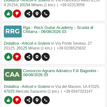
Didattica - Articoli e Sistemi
in
Via Francesco Melzi d'Eril,
9 20154
,
20154
Milano
(1 km.) |
+39 02313059
Rga - Rock Guitar Academy - Scuola di
Chitarra - 06/08/2026 03
Didattica - Articoli e Sistemi
in
Via Ponte Seveso, 27
20125
,
20125
Milano
(1 km.) |
+39 0236525632
Consorzio Agrario Adriatico F.lli Bagnolini -
06/08/2026 03
Didattica - Articoli e Sistemi
in
Via del Macero, 1A 47025
,
47025
Mercato Saraceno
(1 km.) |
+39 0547323147