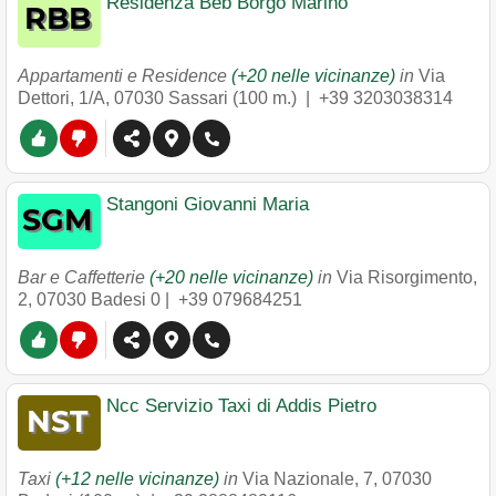
Residenza Beb Borgo Marino
Appartamenti e Residence
(+20 nelle vicinanze)
in
Via
Dettori, 1/A
,
07030
Sassari
(100 m.) |
+39 3203038314
Stangoni Giovanni Maria
Bar e Caffetterie
(+20 nelle vicinanze)
in
Via Risorgimento,
2
,
07030
Badesi
0 |
+39 079684251
Ncc Servizio Taxi di Addis Pietro
Taxi
(+12 nelle vicinanze)
in
Via Nazionale, 7
,
07030