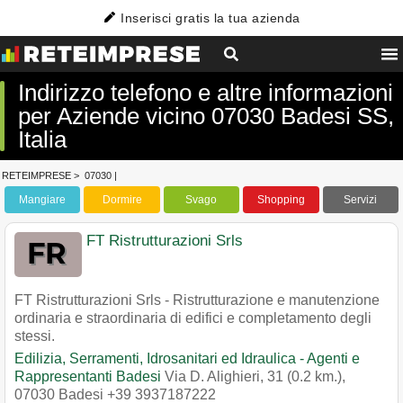
Inserisci gratis la tua azienda
Indirizzo telefono e altre informazioni
per Aziende vicino 07030 Badesi SS,
Italia
RETEIMPRESE
>
07030
|
Mangiare
Dormire
Svago
Shopping
Servizi
FT Ristrutturazioni Srls
FT Ristrutturazioni Srls - Ristrutturazione e manutenzione
ordinaria e straordinaria di edifici e completamento degli
stessi.
Edilizia, Serramenti, Idrosanitari ed Idraulica - Agenti e
Rappresentanti Badesi
Via D. Alighieri, 31 (0.2 km.)
,
07030
Badesi
+39 3937187222