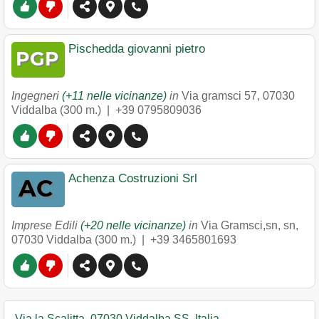
Pischedda giovanni pietro
Ingegneri
(+11 nelle vicinanze)
in
Via gramsci 57
,
07030
Viddalba
(300 m.) |
+39 0795809036
Achenza Costruzioni Srl
Imprese Edili
(+20 nelle vicinanze)
in
Via Gramsci,sn, sn
,
07030
Viddalba
(300 m.) |
+39 3465801693
Via la Scalitta, 07030 Viddalba SS, Italia