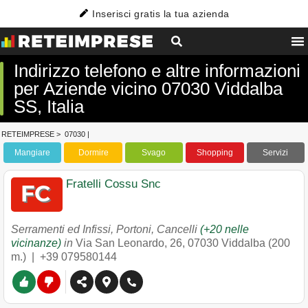
Inserisci gratis la tua azienda
Indirizzo telefono e altre informazioni
per Aziende vicino 07030 Viddalba
SS, Italia
RETEIMPRESE
>
07030
|
Mangiare
Dormire
Svago
Shopping
Servizi
Fratelli Cossu Snc
Serramenti ed Infissi, Portoni, Cancelli
(+20 nelle
vicinanze)
in
Via San Leonardo, 26
,
07030
Viddalba
(200
m.) |
+39 079580144