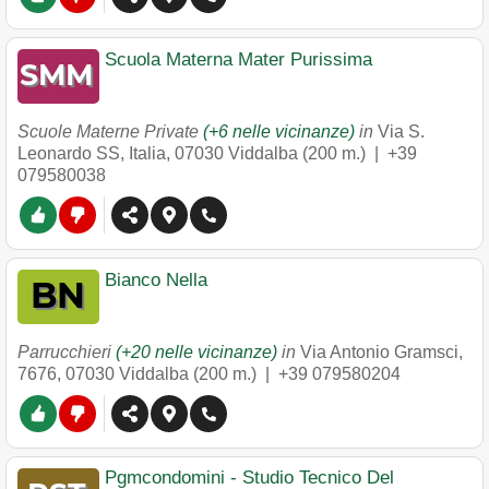
Scuola Materna Mater Purissima
Scuole Materne Private
(+6 nelle vicinanze)
in
Via S.
Leonardo SS, Italia
,
07030
Viddalba
(200 m.) |
+39
079580038
Bianco Nella
Parrucchieri
(+20 nelle vicinanze)
in
Via Antonio Gramsci,
7676
,
07030
Viddalba
(200 m.) |
+39 079580204
Pgmcondomini - Studio Tecnico Del