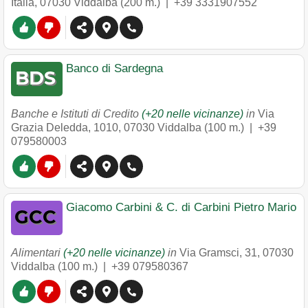
Italia
,
07030
Viddalba
(200 m.) |
+39 3331907552
Banco di Sardegna
Banche e Istituti di Credito
(+20 nelle vicinanze)
in
Via
Grazia Deledda, 1010
,
07030
Viddalba
(100 m.) |
+39
079580003
Giacomo Carbini & C. di Carbini Pietro Mario
Alimentari
(+20 nelle vicinanze)
in
Via Gramsci, 31
,
07030
Viddalba
(100 m.) |
+39 079580367